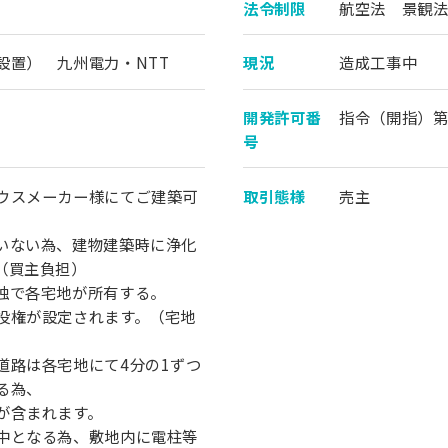
法令制限
航空法 景観
設置） 九州電力・NTT
現況
造成工事中
開発許可番
指令（開指）第2
号
ウスメーカー様にてご建築可
取引態様
売主
いない為、建物建築時に浄化
（買主負担）
独で各宅地が所有する。
役権が設定されます。（宅地
道路は各宅地にて4分の1ずつ
る為、
が含まれます。
中となる為、敷地内に電柱等