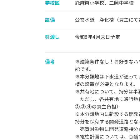
学校区
託麻東小学校、二岡中学校
設備
公営水道 浄化槽（買主にて
引渡し
令和8年4月末日予定
備考
※建築条件なし！お好きなハ
能です。
※本分譲地は下水道が通って
槽の設置が必要となります。
※共有地について、持分は単
ただし、各共有地に通行地
②.③.④の買主負担）
※本分譲地内に新設する開発
持分を保有する開発道路とな
売買対象物に開発道路持分
※電柱計画については、協議