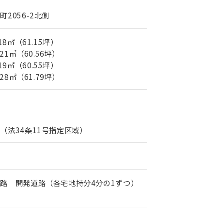
2056-2北側
18㎡（61.15坪）
 21㎡（60.56坪）
19㎡（60.55坪）
 28㎡（61.79坪）
（法34条11号指定区域）
道路 開発道路（各宅地持分4分の1ずつ）