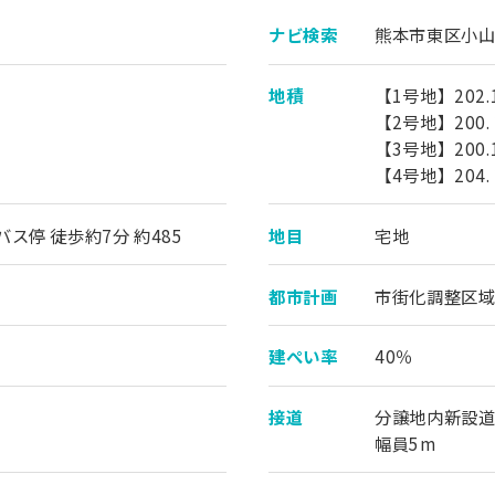
ナビ検索
熊本市東区小山町
地積
【1号地】202.
【2号地】200.
【3号地】200.
【4号地】204.
停 徒歩約7分 約485
地目
宅地
都市計画
市街化調整区域
建ぺい率
40％
接道
分譲地内新設
幅員5m