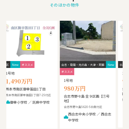
そのほかの物件
ew
New
New
北区
オススメ
南区
オススメ
南
3号地
実測 206.67㎡（62.51坪）
948万円～
1,395万円
熊本市北区明徳町 全１３区
【建築条件なし】熊本市南区
画
合志2丁目
熊本市北区明徳町1215-8南側
熊本市南区合志2丁目4-12東側
川上小学校（徒歩 約26分 約
力合小学校 ／ 力合中学校
1.9㎞） ／ 北部中学校（徒
志
歩 約30分 約2. 2㎞）