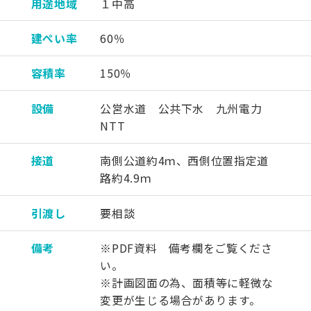
用途地域
１中高
建ぺい率
60％
容積率
150％
設備
公営水道 公共下水 九州電力
NTT
接道
南側公道約4ｍ、西側位置指定道
路約4.9ｍ
引渡し
要相談
備考
※PDF資料 備考欄をご覧くださ
い。
※計画図面の為、面積等に軽微な
変更が生じる場合があります。