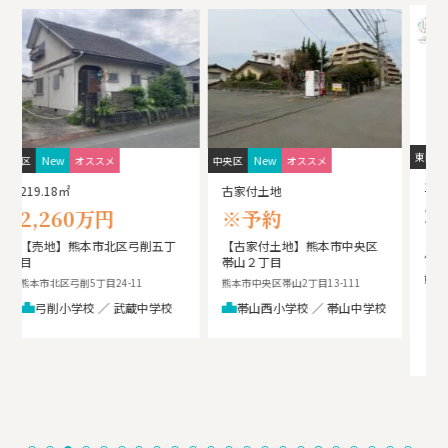
益
New
New
東区
オススメ
南区
オススメ
1号地
8号地
2,050万円
630万円～
【建築条件なし】熊本市東区
熊本市南区城南町今吉野 全
健軍2丁目 全６区画
８区画【建築条件なし】
熊本市東区健軍2丁目24-18西側
南区城南町今吉野316北側
健軍小学校 ／ 湖東中学校
杉上小学校 徒歩35分（ 約
校
2750m） ／ 城南中学校
徒歩37分（ 約2910m）